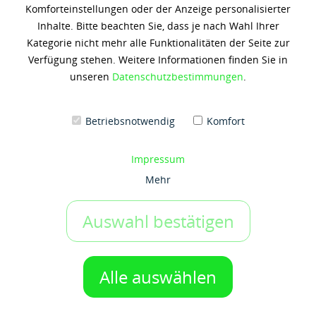
Komforteinstellungen oder der Anzeige personalisierter
PKW
Schmierfette
Inhalte. Bitte beachten Sie, dass je nach Wahl Ihrer
Kategorie nicht mehr alle Funktionalitäten der Seite zur
SCHMIERSTOFFE VON MOBIL FÜR IHREN BEDARF
Verfügung stehen. Weitere Informationen finden Sie in
unseren
Datenschutzbestimmungen
.
Betriebsnotwendig
Komfort
Industrie
Nutzfahrzeug
Impressum
Mehr
PKW
Schmierfette
Auswahl bestätigen
GEHT RUNTER WIE ÖL ...
Alle auswählen