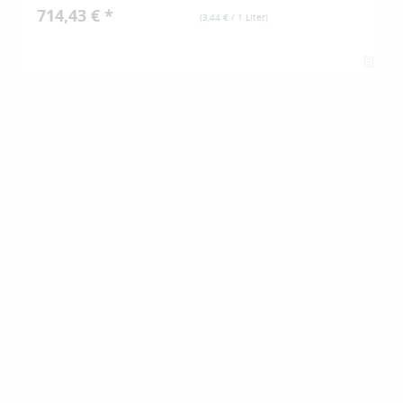
714,43 € *
(
3,44 €
/ 1 Liter)