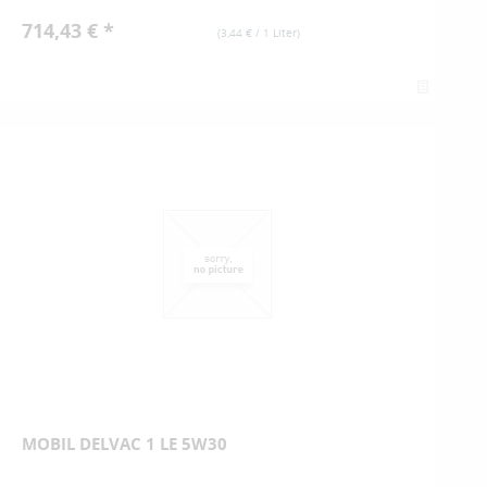
714,43 € *
(
3,44 €
/ 1 Liter)
MOBIL DELVAC 1 LE 5W30