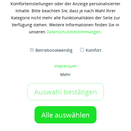
Komforteinstellungen oder der Anzeige personalisierter
ADBLUE PUMPSET COMFORT
Inhalte. Bitte beachten Sie, dass je nach Wahl Ihrer
Kategorie nicht mehr alle Funktionalitäten der Seite zur
824,72 € *
Verfügung stehen. Weitere Informationen finden Sie in
unseren
Datenschutzbestimmungen
.
Inhalt: 1 Liter
zzgl. 19% Umsatzsteuer
zzgl. Versandkosten
Betriebsnotwendig
Komfort
Artikel-Nr.:
x4417
IN DEN WARENKORB
1 Gebinde
Impressum
Mehr
Auf den Merkzettel
Auswahl bestätigen
Beschreibung
Das Komplettpaket für den IBC-Behälter: 230 V Pumpe, 6m
Alle auswählen
Schlauch, automatische Zapfpistole,...
mehr