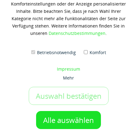
Komforteinstellungen oder der Anzeige personalisierter
MOBIL EXTRA 2T
Inhalte. Bitte beachten Sie, dass je nach Wahl Ihrer
Kategorie nicht mehr alle Funktionalitäten der Seite zur
100,78 € *
Verfügung stehen. Weitere Informationen finden Sie in
(8,40 € / 1 Liter)
unseren
Datenschutzbestimmungen
.
Inhalt: 12 Liter
zzgl. 19% Umsatzsteuer
zzgl. Versandkosten
Betriebsnotwendig
Komfort
Artikel-Nr.:
x2799
Gebinde:
Impressum
12x1 ltr-Dose
Mehr
Auswahl bestätigen
IN DEN WARENKORB
1 Gebinde
Auf den Merkzettel
Alle auswählen