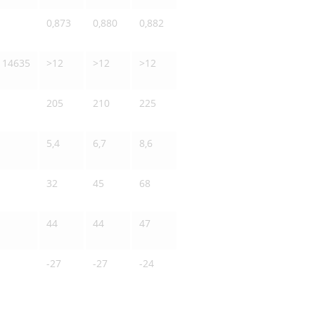
0,873
0,880
0,882
O 14635
>12
>12
>12
205
210
225
5,4
6,7
8,6
32
45
68
44
44
47
-27
-27
-24