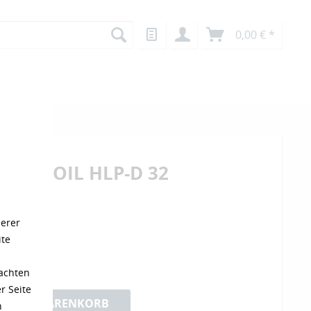
0,00 € *
ULIC OIL HLP-D 32
/ 1 Liter)
serer
ite
Versandkosten
eachten
r Seite
IN DEN WARENKORB
n