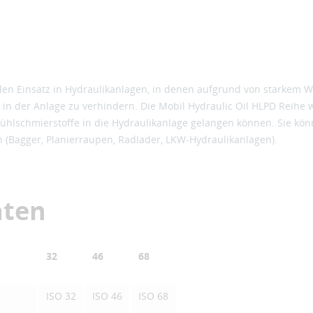
 den Einsatz in Hydraulikanlagen, in denen aufgrund von starkem W
 in der Anlage zu verhindern. Die Mobil Hydraulic Oil HLPD Reihe 
lschmierstoffe in die Hydraulikanlage gelangen können. Sie kö
n (Bagger, Planierraupen, Radlader, LKW-Hydraulikanlagen).
aten
32
46
68
ISO 32
ISO 46
ISO 68