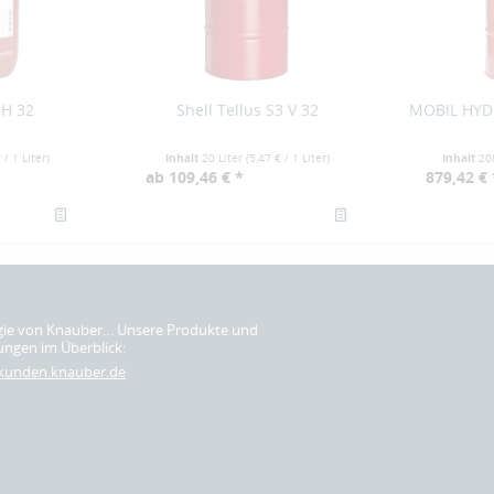
H 32
Shell Tellus S3 V 32
MOBIL HYDR
€
/ 1 Liter)
Inhalt
20 Liter
(
5,47 €
/ 1 Liter)
Inhalt
20
ab 109,46 € *
879,42 € 
gie von Knauber… Unsere Produkte und
ungen im Überblick:
skunden.knauber.de