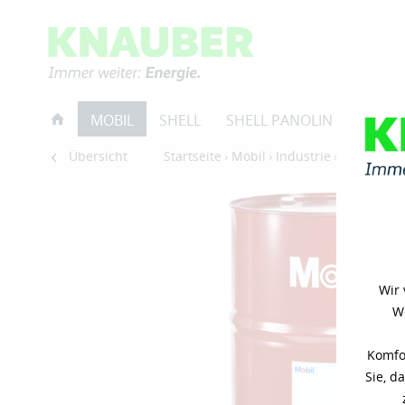
MOBIL
SHELL
SHELL PANOLIN
RESTP
Übersicht
Startseite
Mobil
Industrie
Hydraulikö
Wir 
We
Komfor
Sie, d