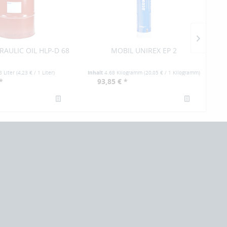
AULIC OIL HLP-D 68
MOBIL UNIREX EP 2
8 Liter
(
4,23 €
/ 1 Liter)
Inhalt
4.68 Kilogramm
(
20,05 €
/ 1 Kilogramm)
Inh
*
93,85 € *