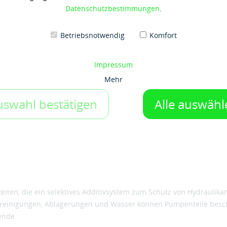
Datenschutzbestimmungen
.
Auf den Merkzettel
Betriebsnotwendig
Komfort
Impressum
Mehr
uswahl bestätigen
Alle auswähl
keiten, die ein selektives Additivsystem zum Schutz von Hydraulik
unreinigungen, Ablagerungen und Wasser können Pumpenteile besc
tende