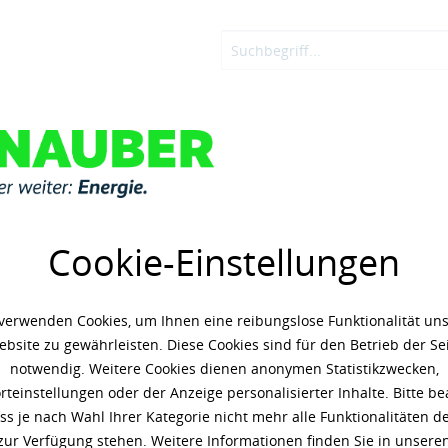
OSTEN
ADBLUE®
KNAUBER ENERGIE
LOGIN
le
MOBIL HYDRA
Cookie-Einstellungen
873,94 € *
(4,20 € 
verwenden Cookies, um Ihnen eine reibungslose Funktionalität un
Inhalt: 208 Liter
bsite zu gewährleisten. Diese Cookies sind für den Betrieb der Se
zzgl. 19% Umsatzsteuer
zzgl. 
notwendig. Weitere Cookies dienen anonymen Statistikzwecken,
teinstellungen oder der Anzeige personalisierter Inhalte. Bitte b
Artikel-Nr.:
x5360
ass je nach Wahl Ihrer Kategorie nicht mehr alle Funktionalitäten de
1 Gebinde
zur Verfügung stehen. Weitere Informationen finden Sie in unsere