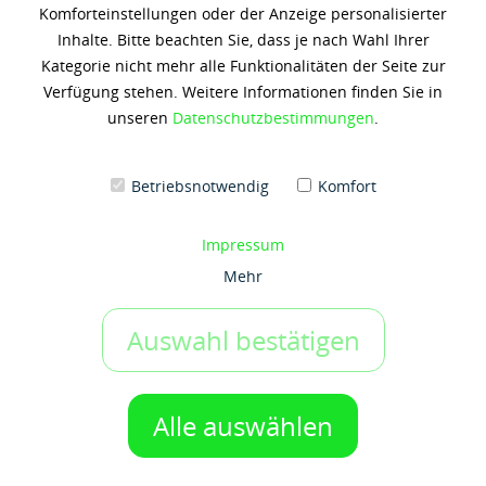
Komforteinstellungen oder der Anzeige personalisierter
MOBIL SUPER 3000 FORM. V
Inhalte. Bitte beachten Sie, dass je nach Wahl Ihrer
0W20 Box
Kategorie nicht mehr alle Funktionalitäten der Seite zur
Verfügung stehen. Weitere Informationen finden Sie in
163,67 € *
unseren
Datenschutzbestimmungen
.
(8,18 € / 1 Liter)
Inhalt: 20 Liter
zzgl. 19% Umsatzsteuer
zzgl. Versandkosten
Betriebsnotwendig
Komfort
Artikel-Nr.:
x7825
Impressum
IN DEN WARENKORB
1 Gebinde
Mehr
Auf den Merkzettel
Auswahl bestätigen
Beschreibung
Alle auswählen
*AKTIONSWOCHEN MOBIL: Bei erstmaliger Bestellung von
min. 6x Mobil...
mehr