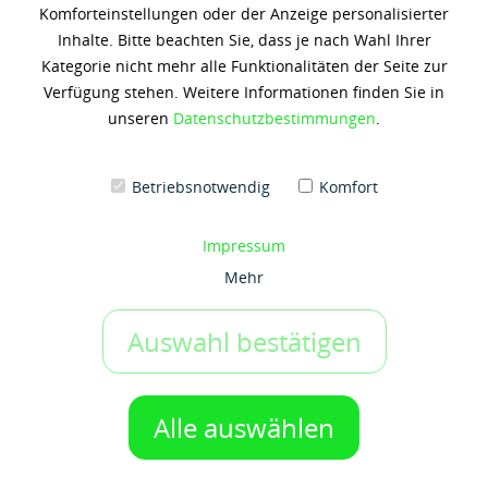
Komforteinstellungen oder der Anzeige personalisierter
MOBIL VELOCITE 6
Inhalte. Bitte beachten Sie, dass je nach Wahl Ihrer
Kategorie nicht mehr alle Funktionalitäten der Seite zur
144,13 € *
Verfügung stehen. Weitere Informationen finden Sie in
(7,21 € / 1 Liter)
unseren
Datenschutzbestimmungen
.
Inhalt: 20 Liter
zzgl. 19% Umsatzsteuer
zzgl. Versandkosten
Betriebsnotwendig
Komfort
Artikel-Nr.:
x4893
Gebinde:
Impressum
20 ltr-Kanister
Mehr
Auswahl bestätigen
IN DEN WARENKORB
1 Gebinde
Auf den Merkzettel
Alle auswählen