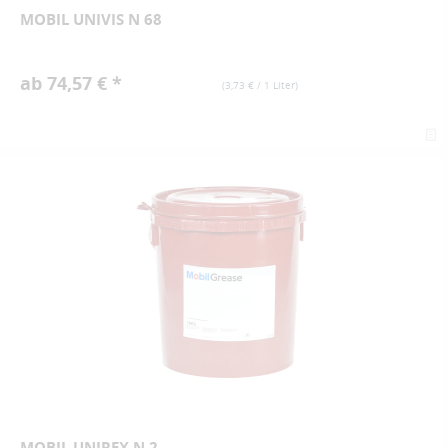
MOBIL UNIVIS N 68
ab 74,57 € *
(
3,73 €
/ 1 Liter)
MOBIL UNIREX N 2