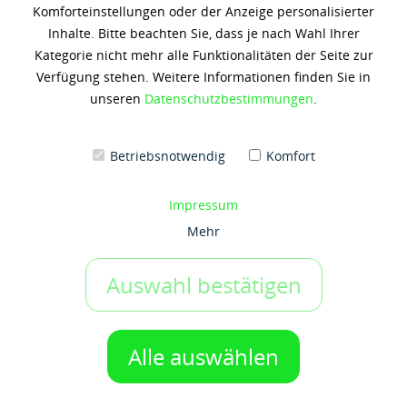
Komforteinstellungen oder der Anzeige personalisierter
MOBILGEAR 600 XP 68
Inhalte. Bitte beachten Sie, dass je nach Wahl Ihrer
Kategorie nicht mehr alle Funktionalitäten der Seite zur
106,00 € *
Verfügung stehen. Weitere Informationen finden Sie in
(5,30 € / 1 Liter)
unseren
Datenschutzbestimmungen
.
Inhalt: 20 Liter
zzgl. 19% Umsatzsteuer
zzgl. Versandkosten
Betriebsnotwendig
Komfort
Artikel-Nr.:
x5922
Gebinde:
Impressum
20 ltr-Kanister
Mehr
Auswahl bestätigen
IN DEN WARENKORB
1 Gebinde
Auf den Merkzettel
Alle auswählen