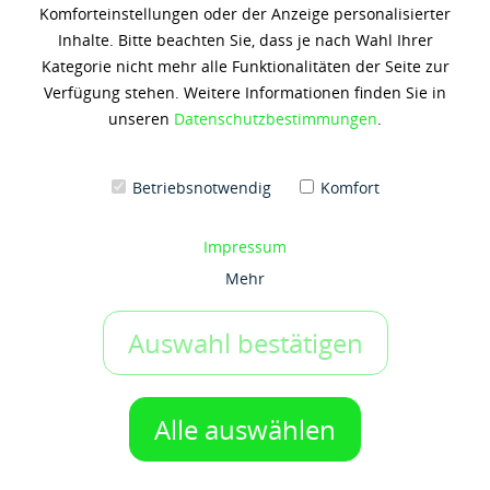
Komforteinstellungen oder der Anzeige personalisierter
MOBILMET 424
Inhalte. Bitte beachten Sie, dass je nach Wahl Ihrer
Kategorie nicht mehr alle Funktionalitäten der Seite zur
1.275,46 € *
Verfügung stehen. Weitere Informationen finden Sie in
(6,13 € / 1 Liter)
unseren
Datenschutzbestimmungen
.
Inhalt: 208 Liter
zzgl. 19% Umsatzsteuer
zzgl. Versandkosten
Betriebsnotwendig
Komfort
Artikel-Nr.:
x3473
IN DEN WARENKORB
1 Gebinde
Impressum
Mehr
Auf den Merkzettel
Auswahl bestätigen
Beschreibung
Die Produkte der Mobilmet 420-Reihe sind vielseitig
Alle auswählen
einsetzbare Hochleistungsschneidöle. Sie...
mehr