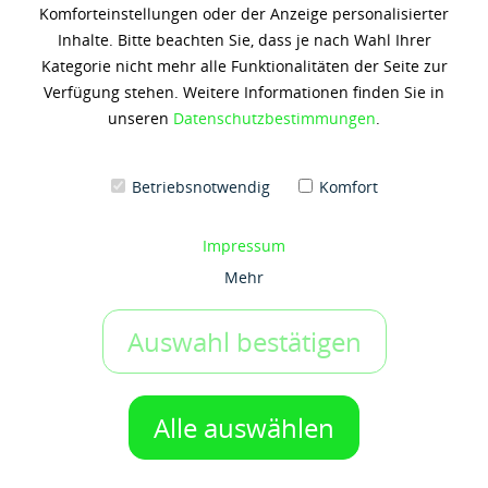
Komforteinstellungen oder der Anzeige personalisierter
Shell PANOLIN Biomot LD
Inhalte. Bitte beachten Sie, dass je nach Wahl Ihrer
10W-40
Kategorie nicht mehr alle Funktionalitäten der Seite zur
Verfügung stehen. Weitere Informationen finden Sie in
233,80 € *
unseren
Datenschutzbestimmungen
.
(11,69 € / 1 Kilogramm)
Inhalt: 20 Kilogramm
zzgl. 19% Umsatzsteuer
zzgl. Versandkosten
Betriebsnotwendig
Komfort
Artikel-Nr.:
s50073435
Impressum
Gebinde:
Mehr
20 kg-Hobbock
Auswahl bestätigen
IN DEN WARENKORB
1 Gebinde
Alle auswählen
Auf den Merkzettel