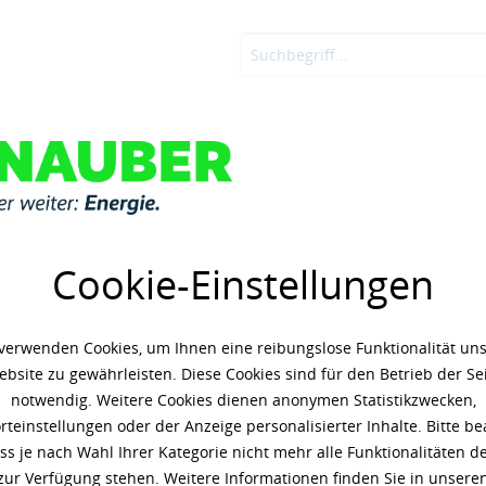
OSTEN
ADBLUE®
KNAUBER ENERGIE
LOGIN
le
Shell PANOLI
Cookie-Einstellungen
46
verwenden Cookies, um Ihnen eine reibungslose Funktionalität un
164,40 € *
(8,22 
bsite zu gewährleisten. Diese Cookies sind für den Betrieb der Se
Inhalt: 20 Kilogramm
notwendig. Weitere Cookies dienen anonymen Statistikzwecken,
zzgl. 19% Umsatzsteuer
zzgl. 
teinstellungen oder der Anzeige personalisierter Inhalte. Bitte b
ass je nach Wahl Ihrer Kategorie nicht mehr alle Funktionalitäten de
Artikel-Nr.:
s50073407
zur Verfügung stehen. Weitere Informationen finden Sie in unsere