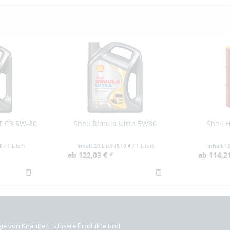
CT C3 5W-30
Shell Rimula Ultra 5W30
Shell 
€
/ 1 Liter)
Inhalt
20 Liter
(
6,10 €
/ 1 Liter)
Inhalt
12
ab 122,03 € *
ab 114,21
gie von Knauber… Unsere Produkte und