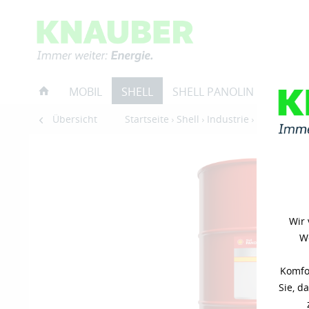
MOBIL
SHELL
SHELL PANOLIN
RESTP
Übersicht
Startseite
Shell
Industrie
Hydraulikö
Wir 
We
Komfor
Sie, d