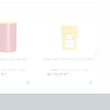
Helix Ultra 5W-40
Shell Helix Ultra ECT C2 C3 0W30
 Liter
(
9,52 €
/ 1 Liter)
Inhalt
12 Liter
(
14,37 €
/ 1 Liter)
 € *
ab 172,47 € *