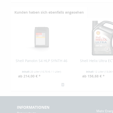
Kunden haben sich ebenfalls angesehen
Shell Panolin S4 HLP SYNTH 46
Shell Helix Ultra E
Inhalt
20 Liter
(
10,70 €
/ 1 Liter)
Inhalt
12 Liter
(
13,06 
ab 214,00 € *
ab 156,68 € *
INFORMATIONEN
Mehr Ener