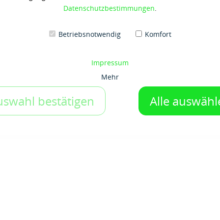
Gebinde:
Datenschutzbestimmungen
.
20 kg-Hobbock
Betriebsnotwendig
Komfort
1 Gebinde
Impressum
Auf den Merkzettel
Mehr
uswahl bestätigen
Alle auswähl