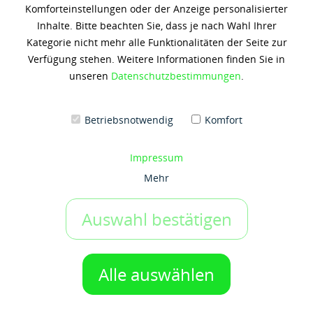
Komforteinstellungen oder der Anzeige personalisierter
Shell Panolin S4 HLP SYNTH
Inhalte. Bitte beachten Sie, dass je nach Wahl Ihrer
46
Kategorie nicht mehr alle Funktionalitäten der Seite zur
Verfügung stehen. Weitere Informationen finden Sie in
214,00 € *
unseren
Datenschutzbestimmungen
.
(10,70 € / 1 Liter)
Inhalt: 20 Liter
zzgl. 19% Umsatzsteuer
zzgl. Versandkosten
Betriebsnotwendig
Komfort
Artikel-Nr.:
s3800
Impressum
Gebinde:
Mehr
20 ltr-Kanister
Auswahl bestätigen
IN DEN WARENKORB
1 Gebinde
Alle auswählen
Auf den Merkzettel