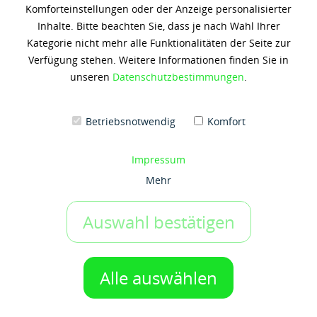
Komforteinstellungen oder der Anzeige personalisierter
Shell PANOLIN S4 Hydraulic
Inhalte. Bitte beachten Sie, dass je nach Wahl Ihrer
OS EAL 32
Kategorie nicht mehr alle Funktionalitäten der Seite zur
Verfügung stehen. Weitere Informationen finden Sie in
2.661,90 € *
unseren
Datenschutzbestimmungen
.
(14,01 € / 1 Kilogramm)
Inhalt: 190 Kilogramm
zzgl. 19% Umsatzsteuer
zzgl. Versandkosten
Betriebsnotwendig
Komfort
Artikel-Nr.:
s50073083
Impressum
Gebinde:
Mehr
190 kg-Fettfass
Auswahl bestätigen
IN DEN WARENKORB
1 Gebinde
Alle auswählen
Auf den Merkzettel