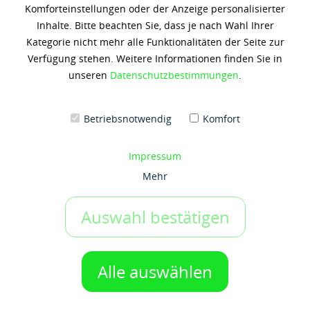
Komforteinstellungen oder der Anzeige personalisierter
MOBIL GARGOYLE ARCTIC OIL
Inhalte. Bitte beachten Sie, dass je nach Wahl Ihrer
300
Kategorie nicht mehr alle Funktionalitäten der Seite zur
Verfügung stehen. Weitere Informationen finden Sie in
104,98 € *
unseren
Datenschutzbestimmungen
.
(5,25 € / 1 Liter)
Inhalt: 20 Liter
zzgl. 19% Umsatzsteuer
zzgl. Versandkosten
Betriebsnotwendig
Komfort
Artikel-Nr.:
x3533
Impressum
Gebinde:
Mehr
20 ltr-Kanister
Auswahl bestätigen
IN DEN WARENKORB
1 Gebinde
Alle auswählen
Auf den Merkzettel