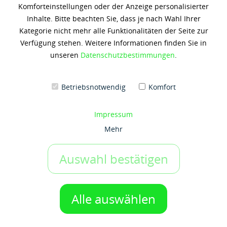
Komforteinstellungen oder der Anzeige personalisierter
MOBILFLUID 424
Inhalte. Bitte beachten Sie, dass je nach Wahl Ihrer
Kategorie nicht mehr alle Funktionalitäten der Seite zur
106,29 € *
Verfügung stehen. Weitere Informationen finden Sie in
(5,31 € / 1 Liter)
unseren
Datenschutzbestimmungen
.
Inhalt: 20 Liter
zzgl. 19% Umsatzsteuer
zzgl. Versandkosten
Betriebsnotwendig
Komfort
Artikel-Nr.:
x3998
Gebinde:
Impressum
20 ltr-Kanister
Mehr
Auswahl bestätigen
IN DEN WARENKORB
1 Gebinde
Auf den Merkzettel
Alle auswählen