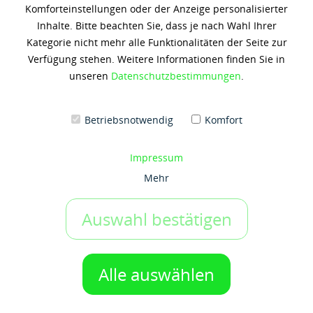
Komforteinstellungen oder der Anzeige personalisierter
MOBIL RARUS 424
Inhalte. Bitte beachten Sie, dass je nach Wahl Ihrer
Kategorie nicht mehr alle Funktionalitäten der Seite zur
142,16 € *
Verfügung stehen. Weitere Informationen finden Sie in
(7,11 € / 1 Liter)
unseren
Datenschutzbestimmungen
.
Inhalt: 20 Liter
zzgl. 19% Umsatzsteuer
zzgl. Versandkosten
Betriebsnotwendig
Komfort
Artikel-Nr.:
x5060
Gebinde:
Impressum
20 ltr-Kanister
Mehr
Auswahl bestätigen
IN DEN WARENKORB
1 Gebinde
Auf den Merkzettel
Alle auswählen