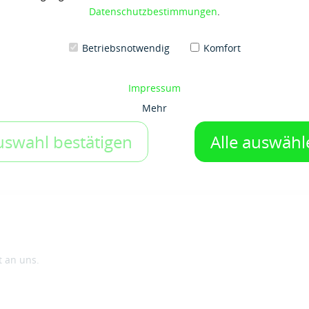
Datenschutzbestimmungen
.
209 ltr-Fass
Betriebsnotwendig
Komfort
1 Gebinde
Impressum
Auf den Merkzettel
Mehr
uswahl bestätigen
Alle auswähl
t an uns.