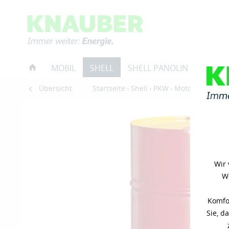
MOBIL
SHELL
SHELL PANOLIN
RESTP
Übersicht
Startseite
Shell
PKW
Motorenöle
Wir 
We
Komfor
Sie, d