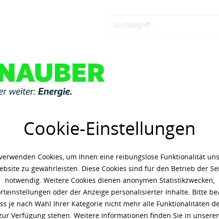
OSTEN
ADBLUE®
KNAUBER ENERGIE
LOGIN
Shell Helix H
Cookie-Einstellungen
1.300,77 € *
(6,
verwenden Cookies, um Ihnen eine reibungslose Funktionalität un
Inhalt: 209 Liter
bsite zu gewährleisten. Diese Cookies sind für den Betrieb der Se
zzgl. 19% Umsatzsteuer
zzgl. 
notwendig. Weitere Cookies dienen anonymen Statistikzwecken,
teinstellungen oder der Anzeige personalisierter Inhalte. Bitte b
Artikel-Nr.:
g50046687
ass je nach Wahl Ihrer Kategorie nicht mehr alle Funktionalitäten de
Gebinde:
zur Verfügung stehen. Weitere Informationen finden Sie in unsere