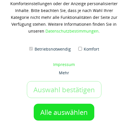
Komforteinstellungen oder der Anzeige personalisierter
Shell Helix Ult Prof. AR-L
Inhalte. Bitte beachten Sie, dass je nach Wahl Ihrer
0W20 FE ECO
Kategorie nicht mehr alle Funktionalitäten der Seite zur
Verfügung stehen. Weitere Informationen finden Sie in
180,65 € *
unseren
Datenschutzbestimmungen
.
(9,03 € / 1 Liter)
Inhalt: 20 Liter
zzgl. 19% Umsatzsteuer
zzgl. Versandkosten
Betriebsnotwendig
Komfort
Artikel-Nr.:
g50053645
Impressum
IN DEN WARENKORB
1 Gebinde
Mehr
Auf den Merkzettel
Auswahl bestätigen
Beschreibung
Alle auswählen
Bei Fragen zum Produkt wenden Sie sich gerne jederzeit an
uns.
mehr