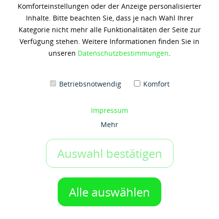
Komforteinstellungen oder der Anzeige personalisierter
Shell Helix Ultra Prof. AV-L
Inhalte. Bitte beachten Sie, dass je nach Wahl Ihrer
0W30
Kategorie nicht mehr alle Funktionalitäten der Seite zur
Verfügung stehen. Weitere Informationen finden Sie in
1.810,56 € *
unseren
Datenschutzbestimmungen
.
(8,66 € / 1 Liter)
Inhalt: 209 Liter
zzgl. 19% Umsatzsteuer
zzgl. Versandkosten
Betriebsnotwendig
Komfort
Artikel-Nr.:
g50041875
Impressum
Gebinde:
Mehr
209 ltr-Fass
Auswahl bestätigen
IN DEN WARENKORB
1 Gebinde
Alle auswählen
Auf den Merkzettel