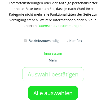
Komforteinstellungen oder der Anzeige personalisierter
MOBILITH SHC PM 460
Inhalte. Bitte beachten Sie, dass je nach Wahl Ihrer
Kategorie nicht mehr alle Funktionalitäten der Seite zur
4.023,67 € *
Verfügung stehen. Weitere Informationen finden Sie in
(23,13 € / 1 Kilogramm)
unseren
Datenschutzbestimmungen
.
Inhalt: 174 Kilogramm
zzgl. 19% Umsatzsteuer
zzgl. Versandkosten
Betriebsnotwendig
Komfort
Artikel-Nr.:
x4658
Gebinde:
Impressum
174kg Fass
Mehr
Auswahl bestätigen
IN DEN WARENKORB
1 Gebinde
Auf den Merkzettel
Alle auswählen