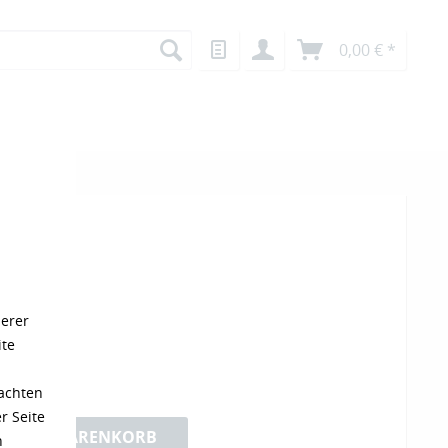
0,00 € *
 FE
17 € / 1 Liter)
serer
ite
Versandkosten
eachten
r Seite
IN DEN WARENKORB
n