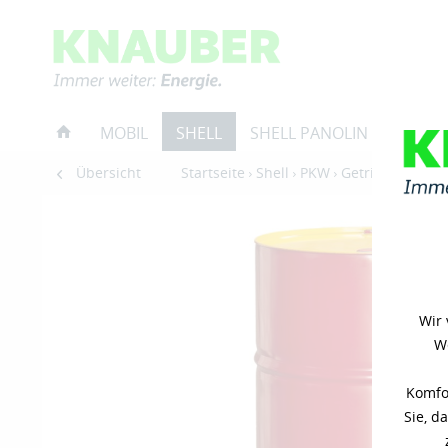
MOBIL
SHELL
SHELL PANOLIN
RESTP
Übersicht
Startseite
Shell
PKW
Getriebeöle
Wir 
We
Komfor
Sie, d