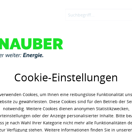
OSTEN
ADBLUE®
KNAUBER ENERGIE
LOGIN
Shell ATF 134
Cookie-Einstellungen
1.917,07 € *
(9,
verwenden Cookies, um Ihnen eine reibungslose Funktionalität un
Inhalt: 209 Liter
bsite zu gewährleisten. Diese Cookies sind für den Betrieb der Se
zzgl. 19% Umsatzsteuer
zzgl. 
notwendig. Weitere Cookies dienen anonymen Statistikzwecken,
teinstellungen oder der Anzeige personalisierter Inhalte. Bitte b
Artikel-Nr.:
g50023517
ass je nach Wahl Ihrer Kategorie nicht mehr alle Funktionalitäten de
1 Gebinde
zur Verfügung stehen. Weitere Informationen finden Sie in unsere