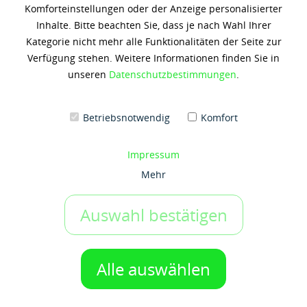
Komforteinstellungen oder der Anzeige personalisierter
Shell Gadus S2 V100 3
Inhalte. Bitte beachten Sie, dass je nach Wahl Ihrer
Kategorie nicht mehr alle Funktionalitäten der Seite zur
406,31 € *
Verfügung stehen. Weitere Informationen finden Sie in
(8,13 € / 1 Kilogramm)
unseren
Datenschutzbestimmungen
.
Inhalt: 50 Kilogramm
zzgl. 19% Umsatzsteuer
zzgl. Versandkosten
Betriebsnotwendig
Komfort
Artikel-Nr.:
g50028037
Gebinde:
Impressum
50 kg-Hobbock
Mehr
Auswahl bestätigen
IN DEN WARENKORB
1 Gebinde
Auf den Merkzettel
Alle auswählen