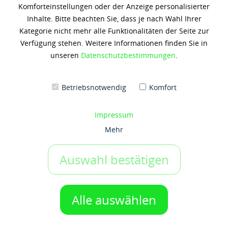
Komforteinstellungen oder der Anzeige personalisierter
Shell Gadus S2 V220 1
Inhalte. Bitte beachten Sie, dass je nach Wahl Ihrer
Kategorie nicht mehr alle Funktionalitäten der Seite zur
53,92 € *
Verfügung stehen. Weitere Informationen finden Sie in
(11,23 € / 1 Kilogramm)
unseren
Datenschutzbestimmungen
.
Inhalt: 4.8 Kilogramm
zzgl. 19% Umsatzsteuer
zzgl. Versandkosten
Betriebsnotwendig
Komfort
Artikel-Nr.:
g50050005
Gebinde:
Impressum
12x400 gr-Patr.
Mehr
Auswahl bestätigen
IN DEN WARENKORB
1 Gebinde
Auf den Merkzettel
Alle auswählen