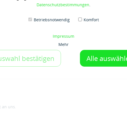
Datenschutzbestimmungen
.
20 ltr-Kanister
Betriebsnotwendig
Komfort
1 Gebinde
Impressum
Auf den Merkzettel
Mehr
uswahl bestätigen
Alle auswähl
t an uns.