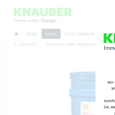
MOBIL
SHELL
SHELL PANOLIN
RESTP
Übersicht
Startseite
Shell
Nutzfahrzeug
Motor
Wir 
We
Komfor
Sie, d