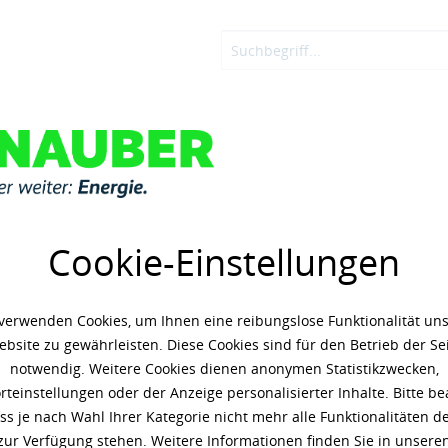
OSTEN
ADBLUE®
KNAUBER ENERGIE
LOGIN
enöle
Shell Rimula
Cookie-Einstellungen
89,29 € *
(4,47 € / 1
verwenden Cookies, um Ihnen eine reibungslose Funktionalität un
Inhalt: 20 Liter
bsite zu gewährleisten. Diese Cookies sind für den Betrieb der Se
zzgl. 19% Umsatzsteuer
zzgl. 
notwendig. Weitere Cookies dienen anonymen Statistikzwecken,
teinstellungen oder der Anzeige personalisierter Inhalte. Bitte b
Artikel-Nr.:
g50036738
ass je nach Wahl Ihrer Kategorie nicht mehr alle Funktionalitäten de
Gebinde:
zur Verfügung stehen. Weitere Informationen finden Sie in unsere