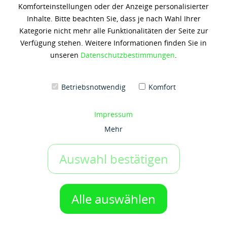
Komforteinstellungen oder der Anzeige personalisierter
Shell Rimula R4 X 15W40
Inhalte. Bitte beachten Sie, dass je nach Wahl Ihrer
Kategorie nicht mehr alle Funktionalitäten der Seite zur
89,29 € *
Verfügung stehen. Weitere Informationen finden Sie in
(4,47 € / 1 Liter)
unseren
Datenschutzbestimmungen
.
Inhalt: 20 Liter
zzgl. 19% Umsatzsteuer
zzgl. Versandkosten
Betriebsnotwendig
Komfort
Artikel-Nr.:
g50036738
Gebinde:
Impressum
20 ltr-Kanister
Mehr
Auswahl bestätigen
IN DEN WARENKORB
1 Gebinde
Auf den Merkzettel
Alle auswählen