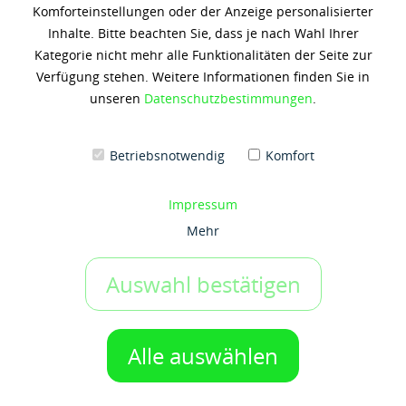
Komforteinstellungen oder der Anzeige personalisierter
Shell Mysella S5 S 40
Inhalte. Bitte beachten Sie, dass je nach Wahl Ihrer
Kategorie nicht mehr alle Funktionalitäten der Seite zur
1.002,56 € *
Verfügung stehen. Weitere Informationen finden Sie in
(4,80 € / 1 Liter)
unseren
Datenschutzbestimmungen
.
Inhalt: 209 Liter
zzgl. 19% Umsatzsteuer
zzgl. Versandkosten
Betriebsnotwendig
Komfort
Artikel-Nr.:
g50035900
IN DEN WARENKORB
1 Gebinde
Impressum
Mehr
Auf den Merkzettel
Auswahl bestätigen
Beschreibung
Bei Fragen zum Produkt wenden Sie sich gerne jederzeit an
Alle auswählen
uns.
mehr