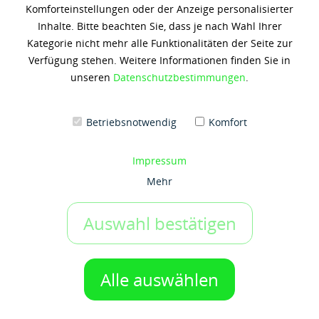
Komforteinstellungen oder der Anzeige personalisierter
Shell Tellus S2 VX 15
Inhalte. Bitte beachten Sie, dass je nach Wahl Ihrer
Kategorie nicht mehr alle Funktionalitäten der Seite zur
75,19 € *
Verfügung stehen. Weitere Informationen finden Sie in
(3,76 € / 1 Liter)
unseren
Datenschutzbestimmungen
.
Inhalt: 20 Liter
zzgl. 19% Umsatzsteuer
zzgl. Versandkosten
Betriebsnotwendig
Komfort
Artikel-Nr.:
g50045746
Gebinde:
Impressum
20 ltr-Kanister
Mehr
Auswahl bestätigen
IN DEN WARENKORB
1 Gebinde
Auf den Merkzettel
Alle auswählen