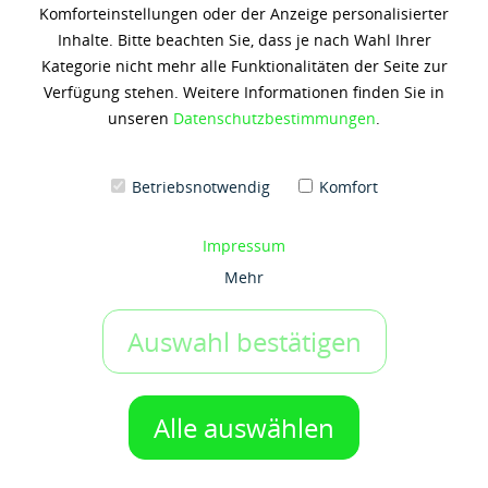
Komforteinstellungen oder der Anzeige personalisierter
Shell Tellus S3 M 68
Inhalte. Bitte beachten Sie, dass je nach Wahl Ihrer
Kategorie nicht mehr alle Funktionalitäten der Seite zur
97,18 € *
Verfügung stehen. Weitere Informationen finden Sie in
(4,86 € / 1 Liter)
unseren
Datenschutzbestimmungen
.
Inhalt: 20 Liter
zzgl. 19% Umsatzsteuer
zzgl. Versandkosten
Betriebsnotwendig
Komfort
Artikel-Nr.:
g50027138
Gebinde:
Impressum
20 ltr-Kanister
Mehr
Auswahl bestätigen
IN DEN WARENKORB
1 Gebinde
Auf den Merkzettel
Alle auswählen