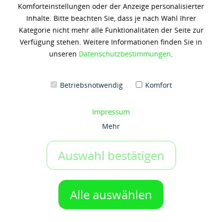
Komforteinstellungen oder der Anzeige personalisierter
MOBIL DELVAC 1 SAE 5W40
Inhalte. Bitte beachten Sie, dass je nach Wahl Ihrer
Kategorie nicht mehr alle Funktionalitäten der Seite zur
197,70 € *
Verfügung stehen. Weitere Informationen finden Sie in
(12,36 € / 1 Liter)
unseren
Datenschutzbestimmungen
.
Inhalt: 16 Liter
zzgl. 19% Umsatzsteuer
zzgl. Versandkosten
Betriebsnotwendig
Komfort
Artikel-Nr.:
x5521
Gebinde:
Impressum
4x4 lt-Karton
Mehr
Auswahl bestätigen
IN DEN WARENKORB
1 Gebinde
Auf den Merkzettel
Alle auswählen