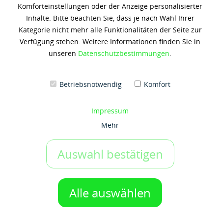
Komforteinstellungen oder der Anzeige personalisierter
MOBIL DTE 10 EXCEL 68
Inhalte. Bitte beachten Sie, dass je nach Wahl Ihrer
Kategorie nicht mehr alle Funktionalitäten der Seite zur
1.165,23 € *
Verfügung stehen. Weitere Informationen finden Sie in
(5,60 € / 1 Liter)
unseren
Datenschutzbestimmungen
.
Inhalt: 208 Liter
zzgl. 19% Umsatzsteuer
zzgl. Versandkosten
Betriebsnotwendig
Komfort
Artikel-Nr.:
x6622
Gebinde:
Impressum
208 ltr-Fass
Mehr
Auswahl bestätigen
IN DEN WARENKORB
1 Gebinde
Auf den Merkzettel
Alle auswählen